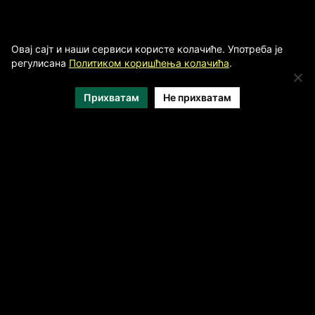
Овај сајт и наши сервиси користе колачиће. Употреба је
регулисана
Политиком коришћења колачића
.
Прихватам
Не прихватам
МЕДИЈСКИ ПОКРОВИТЕЉИ