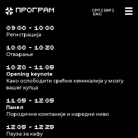
Програм
СРП
SRP
ENG
09:00 - 10:00
Регистрација
10:00 - 10:20
Отварање
10:20 - 11:05
Opening keynote
Како ослободити срећне хемикалије у мозгу
вашег купца
11:05 - 12:05
Панел
Породичне компаније и наредни ниво
12:05 - 12:25
Пауза за кафу