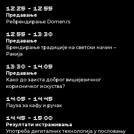
12:25 - 12:55
Предавање
Ребрендирање Domen.rs
12:55 - 13:30
Предавање
Брендирање традиције на светски начин –
Ракија
13:30 - 14:05
Предавање
Kако до заиста доброг вишејезичног
корисничког искуства?
14:05 - 14:45
Пауза за кафу и ручак
14:45 - 15:00
Резултати истраживања
Употреба дигиталних технологија у пословању