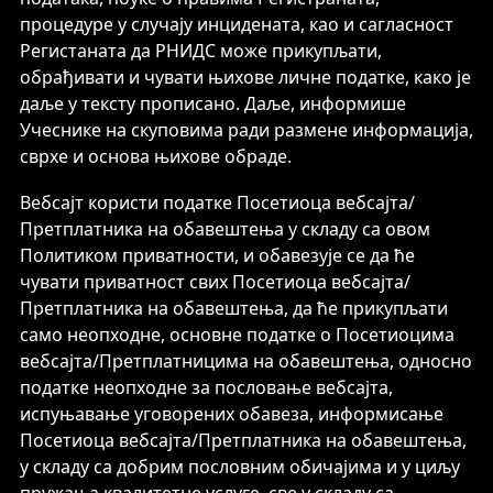
процедуре у случају инцидената, као и сагласност
Регистаната да РНИДС може прикупљати,
обрађивати и чувати њихове личне податке, како је
даље у тексту прописано. Даље, информише
Учеснике на скуповима ради размене информација,
сврхе и основа њихове обраде.
Вебсајт користи податке Посетиоца вебсајта/
Претплатника на обавештења у складу са овом
Политиком приватности, и обавезује се да ће
чувати приватност свих Посетиоца вебсајта/
Претплатника на обавештења, да ће прикупљати
само неопходне, основне податке о Посетиоцима
вебсајта/Претплатницима на обавештења, односно
податке неопходне за пословање вебсајта,
испуњавање уговорених обавеза, информисање
Посетиоца вебсајта/Претплатника на обавештења,
у складу са добрим пословним обичајима и у циљу