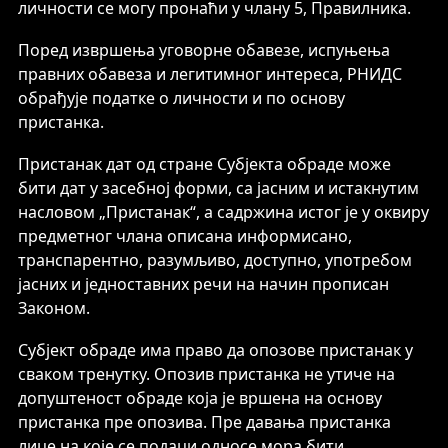
личности се могу пронаћи у члану 5, Правилника.
Поред извршења уговорне обавезе, испуњења
правних обавеза и легитимног интереса, РНИДС
обрађује податке о личности и по основу
пристанка.
Пристанак дат од стране Субјекта обраде може
бити дат у засебној форми, са јасним и истакнутим
насловом „Пристанак“, а садржина истог је у оквиру
предметног члана описана информисано,
транспарентно, разумљиво, доступно, употребом
јасних и једноставних речи на начин прописан
Законом.
Субјект обраде има право да опозове пристанак у
сваком тренутку. Опозив пристанка не утиче на
допуштеност обраде која је вршена на основу
пристанка пре опозива. Пре давања пристанка
лице на које се подаци односе мора бити