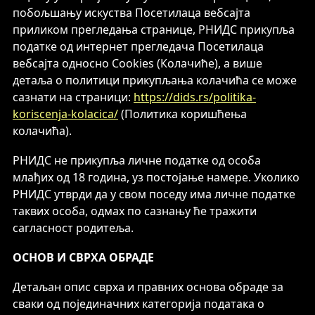
побољшању искуства Посетилаца вебсајта
приликом прегледања странице, РНИДС прикупља
податке од интернет прегледача Посетилаца
вебсајта односно Cookies (Колачиће), а више
детаља о политици прикупљања колачића се може
сазнати на страници:
https://dids.rs/politika-
koriscenja-kolacica/
(Политика коришћења
колачића).
РНИДС не прикупља личне податке од особа
млађих од 18 година, уз постојање намере. Уколико
РНИДС утврди да у свом поседу има личне податке
таквих особа, одмах по сазнању ће тражити
сагласност родитеља.
ОСНОВ И СВРХА ОБРАДЕ
Детаљан опис сврха и правних основа обраде за
сваки од појединачних категорија података о