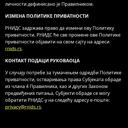
личности дефинисано је Правилником.
ИЗМЕНА ПОЛИТИКЕ ПРИВАТНОСТИ
РНИДС задржава право да измени ову Политику
приватности. РНИДС ће све промене ове Политике
приватности објавити на свом сајту на адреси
rnids.rs
.
КОНТАКТ ПОДАЦИ РУКОВАОЦА
У случају потребе за тумачењем одредби Политике
приватности, остваривања права Субјеката обраде
из члана 4 Правилника, као и других Законом
предвиђених питања, Субјекти обраде се могу
обратити РНИДС-у на следећу адресу е-поште:
privacy@rnids.rs
.