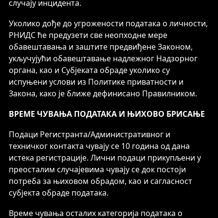
случају инцидента.
Уколико дође до угрожености података о личности,
РНИДС ће предузети све неопходне мере
обавештавања и заштите предвиђене Законом,
укључујући обавештавање надлежног Надзорног
органа, као и Субјеката обраде уколико су
испуњени услови из Политике приватности и
Закона, како је ближе дефинисано Правилником.
ВРЕМЕ ЧУВАЊА ПОДАТАКА И ЊИХОВО БРИСАЊЕ
Подаци Регистранта/Административног и
техничког контакта чувају се 10 година од дана
истека регистрације. Лични подаци прикупљени у
преосталим случајевима чувају се док постоји
потреба за њиховом обрадом, као и сагласност
субјекта обраде података.
Време чувања осталих категорија података о