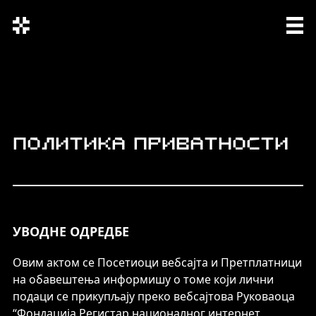
СРП
SRP
ENG
Политика приватности
УВОДНЕ ОДРЕДБЕ
Овим актом се Посетиоци вебсајта и Претплатници
на обавештења информишу о томе који лични
подаци се прикупљају преко вебсајтова Руковаоца
“Фондација Регистар националног интернет