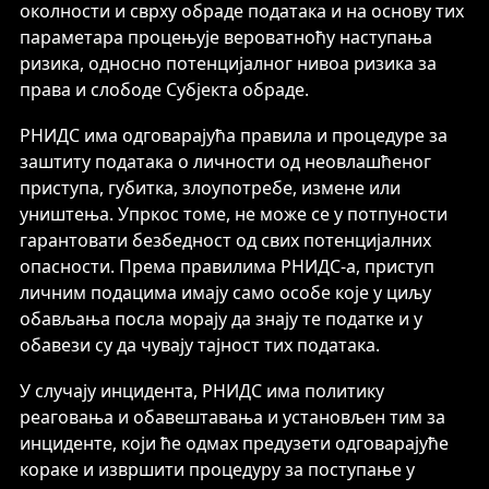
околности и сврху обраде података и на основу тих
параметара процењује вероватноћу наступања
ризика, односно потенцијалног нивоа ризика за
права и слободе Субјекта обраде.
РНИДС има одговарајућа правила и процедуре за
заштиту података о личности од неовлашћеног
приступа, губитка, злоупотребе, измене или
уништења. Упркос томе, не може се у потпуности
гарантовати безбедност од свих потенцијалних
опасности. Према правилима РНИДС-а, приступ
личним подацима имају само особе које у циљу
обављања посла морају да знају те податке и у
обавези су да чувају тајност тих података.
У случају инцидента, РНИДС има политику
реаговања и обавештавања и установљен тим за
инциденте, који ће одмах предузети одговарајуће
кораке и извршити процедуру за поступање у