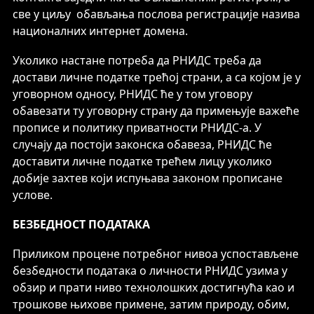
све у циљу обављања послова регистрације назива
националних интернет домена.
Уколико настане потреба да РНИДС треба да
достави личне податке трећој страни, а са којом је у
уговорном односу, РНИДС ће у том уговору
обавезати ту уговорну страну да примењује важеће
прописе и политику приватности РНИДС-а. У
случају да постоји законска обавеза, РНИДС ће
доставити личне податке трећем лицу уколико
добије захтев који испуњава законом прописане
услове.
БЕЗБЕДНОСТ ПОДАТАКА
Приликом процене потребног нивоа успостављене
безбедности података о личности РНИДС узима у
обзир и прати ниво технолошких достигнућа као и
трошкове њихове примене, затим природу, обим,