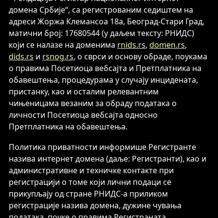
домена Србије“, са регистрованим седиштем на
адреси Жоржа Клемансоа 18а, Београд-Стари Град,
матични број: 17680544 (у даљем тексту: РНИДС)
који се налазе на доменима
rnids.rs
,
domen.rs
,
dids.rs
и
rsnog.rs
, о сврси и основу обраде, поукама
о правима Посетиоца вебсајта и Претплатника на
обавештења, процедурама у случају инцидената,
пристанку, као и осталим релевантним
чињеницама везаним за обраду података о
личности Посетиоца вебсајта односно
Претплатника на обавештења.
Политика приватности информише Регистранте
назива интернет домена (даље: Регистранти), као и
административне и техничке контакте при
регистрацији о томе који лични подаци се
прикупљају од стране РНИДС-а приликом
регистрације назива домена, дужине чувања
података, поуке о правима Регистраната,