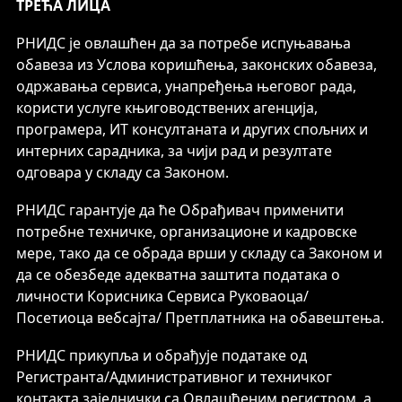
ТРЕЋА ЛИЦА
РНИДС је овлашћен да за потребе испуњавања
обавеза из Услова коришћења, законских обавеза,
одржавања сервиса, унапређења његовог рада,
користи услуге књиговодствених агенција,
програмера, ИТ консултаната и других спољних и
интерних сарадника, за чији рад и резултате
одговара у складу са Законом.
РНИДС гарантује да ће Обрађивач применити
потребне техничке, организационе и кадровске
мере, тако да се обрада врши у складу са Законом и
да се обезбеде адекватна заштита података о
личности Корисника Сервиса Руковаоца/
Посетиоца вебсајта/ Претплатника на обавештења.
РНИДС прикупља и обрађује податаке од
Регистранта/Административног и техничког
контакта заједнички са Овлашћеним регистром, а