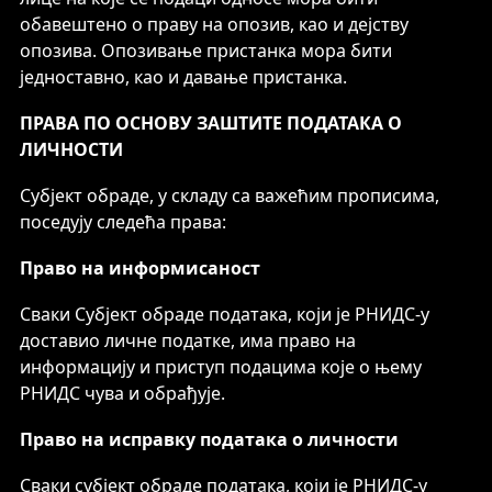
обавештено о праву на опозив, као и дејству
опозива. Опозивање пристанка мора бити
једноставно, као и давање пристанка.
ПРАВА ПО ОСНОВУ ЗАШТИТЕ ПОДАТАКА О
ЛИЧНОСТИ
Субјект обраде, у складу са важећим прописима,
поседују следећа права:
Право на информисаност
Сваки Субјект обраде података, који је РНИДС-у
доставио личне податке, има право на
информацију и приступ подацима које о њему
РНИДС чува и обрађује.
Право на исправку података о личности
Сваки субјект обраде података, који је РНИДС-у