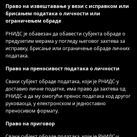
Право на извештавање у вези с исправком или
брисањем података о личности или
ограничењем обраде
РНИДС је обавезан да обавести субјекта обраде о
предузетим мерама у погледу његовог захтева за
исправку, брисање или ограничење обраде личних
података.
Право на преносивост података о личности
Сваки субјект обраде података, који је РНИДС-у
доставио личне податке, има право да захтева од
РНИДС-а да му омогући пренос података код другог
руковаоца, у електронском и једноставно
преносивом формату.
Право на приговор
Сваки субјект обраде података, који је РНИДС-у