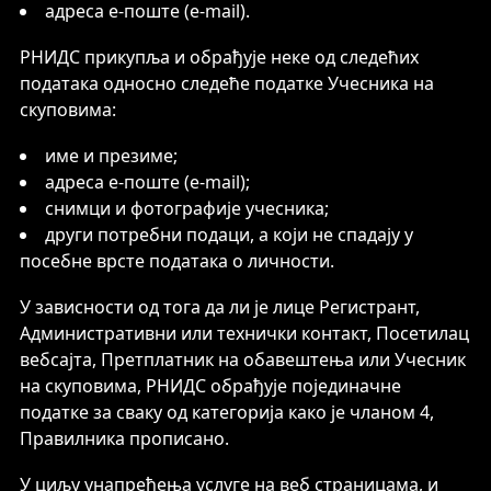
адреса е-поште (e-mail).
РНИДС прикупља и обрађује неке од следећих
података односно следеће податке Учесника на
скуповима:
име и презиме;
адреса е-поште (e-mail);
снимци и фотографије учесника;
други потребни подаци, а који не спадају у
посебне врсте података о личности.
У зависности од тога да ли је лице Регистрант,
Административни или технички контакт, Посетилац
вебсајта, Претплатник на обавештења или Учесник
на скуповима, РНИДС обрађује појединачне
податке за сваку од категорија како је чланом 4,
Правилника прописано.
У циљу унапређења услуге на веб страницама, и