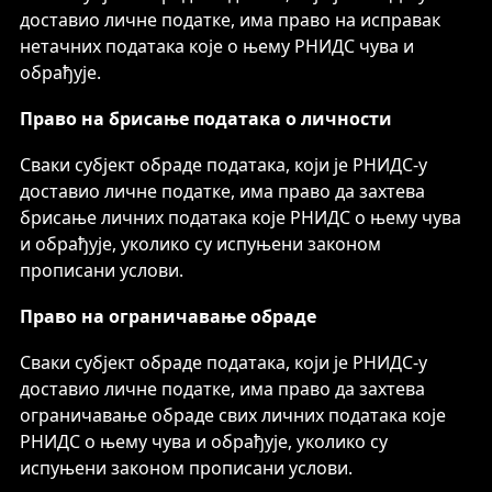
доставио личне податке, има право на исправак
нетачних података које о њему РНИДС чува и
обрађује.
Право на брисање података о личности
Сваки субјект обраде података, који је РНИДС-у
доставио личне податке, има право да захтева
брисање личних података које РНИДС о њему чува
и обрађује, уколико су испуњени законом
прописани услови.
Право на ограничавање обраде
Сваки субјект обраде података, који је РНИДС-у
доставио личне податке, има право да захтева
ограничавање обраде свих личних података које
РНИДС о њему чува и обрађује, уколико су
испуњени законом прописани услови.