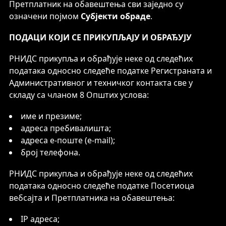
Претплатник на обавештења сви заједно су
означени појмом
Субјекти обраде
.
ПОДАЦИ КОЈИ СЕ ПРИКУПЉАЈУ И ОБРАЂУЈУ
РНИДС прикупља и обрађује неке од следећих
података односно следеће податке Регистраната и
Административног и техничког контакта све у
складу са чланом 8 Општих услова:
име и презиме;
адреса пребивалишта;
адреса е-поште (e-mail);
број телефона.
РНИДС прикупља и обрађује неке од следећих
података односно следеће податке Посетиоца
вебсајта и Претплатника на обавештења:
IP адреса;