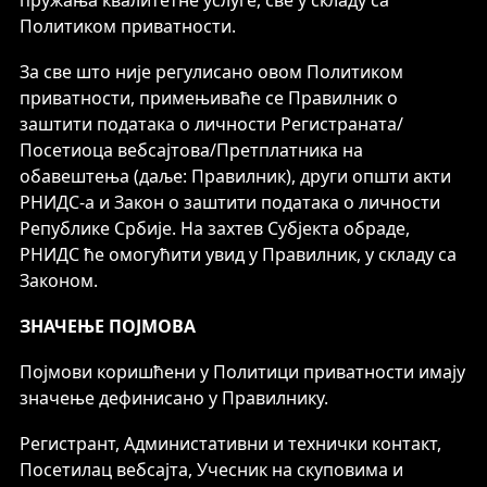
пружања квалитетне услуге, све у складу са
Политиком приватности.
За све што није регулисано овом Политиком
приватности, примењиваће се Правилник о
заштити података о личности Регистраната/
Посетиоца вебсајтова/Претплатника на
обавештења (даље: Правилник), други општи акти
РНИДС-а и Закон о заштити података о личности
Републике Србије. На захтев Субјекта обраде,
РНИДС ће омогућити увид у Правилник, у складу са
Законом.
ЗНАЧЕЊЕ ПОЈМОВА
Појмови коришћени у Политици приватности имају
значење дефинисано у Правилнику.
Регистрант, Администативни и технички контакт,
Посетилац вебсајта, Учесник на скуповима и