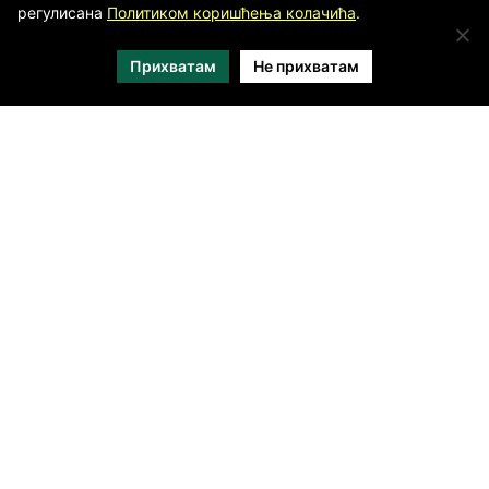
регулисана
Политиком коришћења колачића
.
Прихватам
Не прихватам
МЕДИЈСКИ ПОКРОВИТЕЉИ