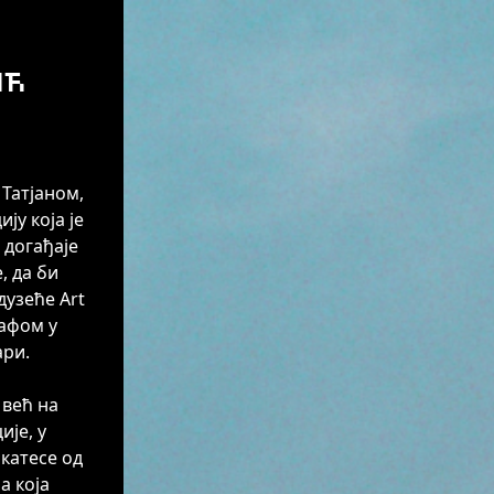
ић
 Татјаном,
ју која је
 догађаје
, да би
дузеће Art
кафом у
ари.
 већ на
ије, у
икатесе од
а која