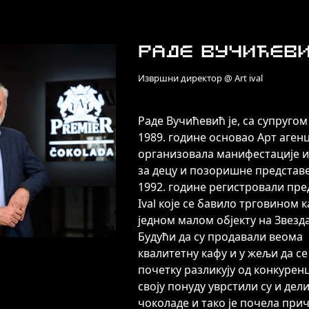
Раде Вучићев
Извршни директор @ Art ival
Раде Вучићевић је, са супругом
1989. године основао Арт агенци
организовала манифестације и
за децу и позоришне представе
1992. године регистровали пре
Ival које се бавило трговином 
једном малом објекту на Звезд
Будући да су продавали веома
квалитетну кафу и у жељи да се
почетку разликују од конкуренц
своју понуду уврстили су и дел
чоколаде и тако је почела прич