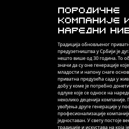
Породичне
компаније 
наредни ни
Традиција обновљеног приват
предузетништва у Србији је дуг
нешто више од 30 година. То 
значи да су оне генерације које
младости и напону снаге осно
приватна предузећа сада у жи
добу у коме је потребно донет
одлуке које се односе на наред
неколико деценија компаније.
увођења друге генерације у по
професионализације компаније
једноставан. У свету постоје в
традиције и искустава на која ј