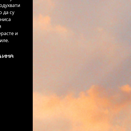
подухвати
 да су
зниса
и
ерасте и
иле.
љима