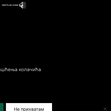
ишћења колачића
Не прихватам