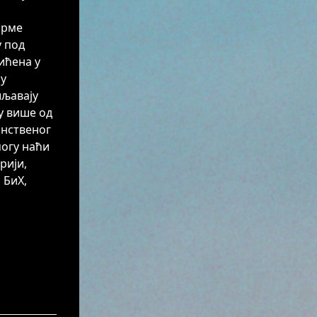
ирме
у под
тићена у
ну
шљавају
у више од
инственог
могу наћи
рији,
 БиХ,