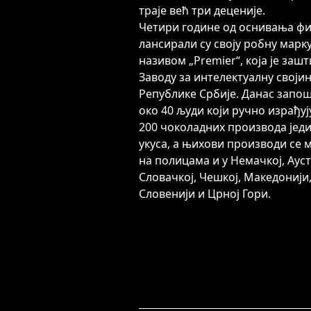
траје већ три деценије.
Четири године од оснивања ф
лансирали су своју робну марк
називом „Premier“, која је заш
Заводу за интелектуалну своји
Републике Србије. Данас запо
око 40 људи који ручно израђуј
200 чоколадних производа јед
укуса, а њихови производи се 
на полицама и у Немачкој, Ауст
Словачкој, Чешкој, Македонији,
Словенији и Црној Гори.