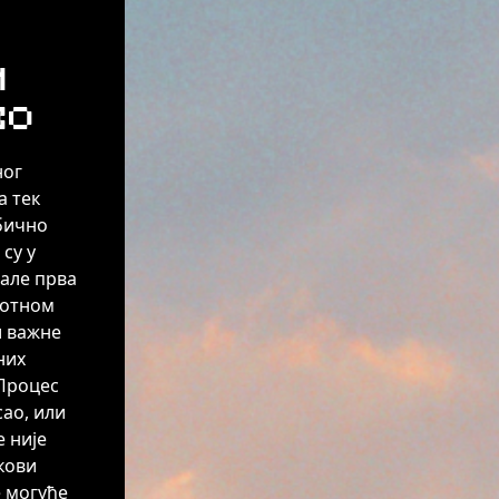
и
во
ног
а тек
обично
 су у
вале прва
вотном
и важне
них
 Процес
сао, или
 није
екови
е могуће