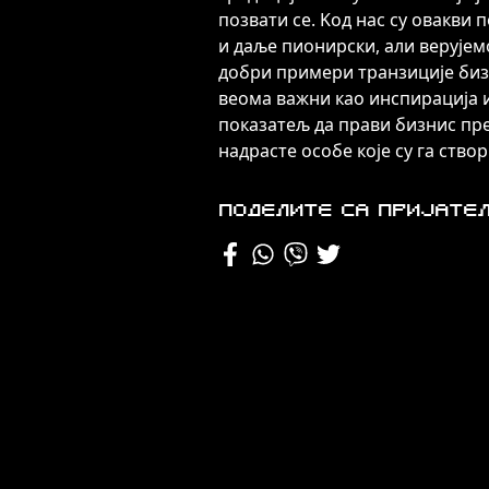
позвати се. Kод нас су овакви 
и даље пионирски, али верујемо
добри примери транзиције би
веома важни као инспирација 
показатељ да прави бизнис пр
надрасте особе које су га створ
Поделите са пријате