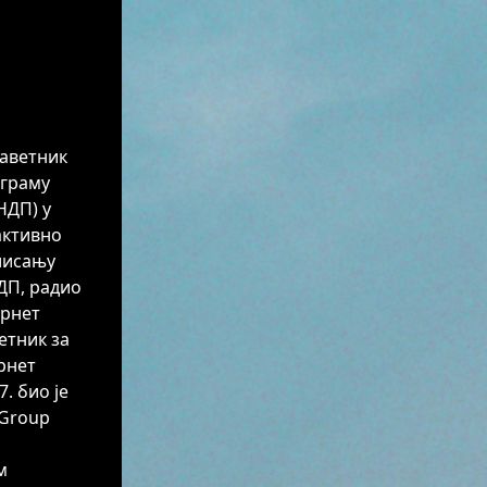
аветник
ограму
НДП) у
активно
лисању
ДП, радио
ернет
етник за
рнет
. био је
 Group
м