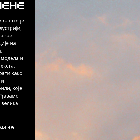
мене
кон што је
дустрији,
 нове
ије на
.
 модела и
екста,
рати како
 и
или, које
гођавамо
 велика
љима