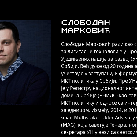
Слободан
Марковић
Слободан Марковић ради као с
за дигиталне технологије у Пр
Уједињених нација за развој (У
Србији. Већ дуже од 20 година 
учествује у заступању и форму
ИКТ политика у Србији. Пре УН
је у Регистру националног инт
домена Србије (РНИДС) као сав
ИКТ политику и односе са инте
заједницом. Између 2014. и 2017
члан Multistakeholder Advisory
(МАG), која саветује Генералног
секретара УН у вези са светски