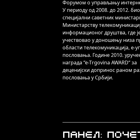
Форумом о управљању интернет
У периоду од 2008. до 2012. био
специјални саветник министар
Министарству телекомуникациј
информационог друштва, где ј
учествовао у доношењу низа п
области телекомуникација, е-уп
пословања. Године 2010. уручен
награда “е-Тrgovina AWARD“ за
деценијски допринос раном раз
пословања у Србији.
Панел: Поче