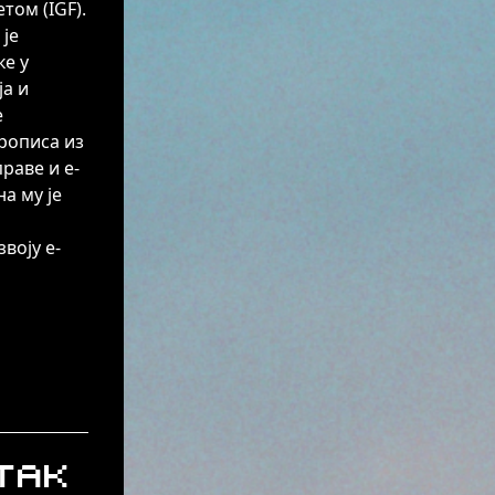
ом (IGF).
 је
ке у
а и
е
рописа из
раве и е-
а му је
воју е-
так