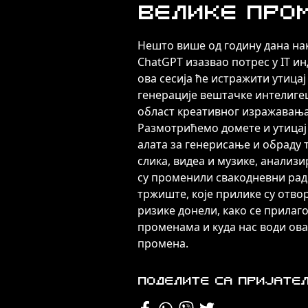
велике про
Нешто више од годину дана на
ChatGPT изазвао потрес у IT ин
ова сесија ће истражити утицај
генерације вештачке интелигец
област креативног изражавања
Размотрићемо домете и утицај
алата за генерисање и обраду т
слика, видеа и музике, анализи
су променили свакодневни рад
тржиште, које прилике су отвор
ризике донели, како се прила
променама и куда нас води ова
промена.
Поделите са пријате