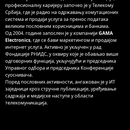
професионалну каријеру започео је у Телекому
Србија, где је радио на одржавању комутационих
система и продаји услуга за пренос података
великим пословним корисницима и банкама.
Од 2004. године запослен је у компанији
GAMA
Electronics
, где се бави маркетингом и продајом
интернет услуга. Активно је укључен у рад
Фондације РНИДС, у оквиру које је обављао више
одговорних функција, укључујући и председника
Управног одбора и председника Конференције
суоснивача.
Поред пословних активности, ангажован је у ИТ
заједници кроз стручне публикације, уређивање
садржаја и медијске наступе у области
телекомуникација.