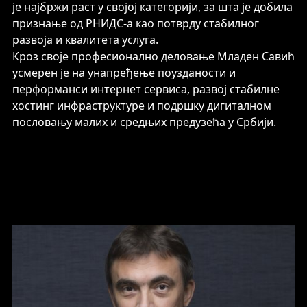
је најбржи раст у својој категорији, за шта је добила
признање од РНИДС-а као потврду стабилног
развоја и квалитета услуга.
Кроз своје професионално деловање Младен Савић
усмерен је на унапређење поузданости и
перформанси интернет сервиса, развој стабилне
хостинг инфраструктуре и подршку дигиталном
пословању малих и средњих предузећа у Србији.