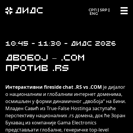
ДИДС
СРП
SRP
ENG
10:45 - 11:30 - ДИДС 2026
Двобој – .COM
против .RS
Интерактивни fireside chat .RS vs .COM
је дијалог
о националним и глобалним интернет доменима,
осмишљен у форми динамичног „двобоја“ на бини.
Младен Савић из True-False Hostinga заступаће
перспективу националних .rs домена, док ће Зоран
Бухавац из компаније Gama Electronics
представљати глобалне, генеричке top-level