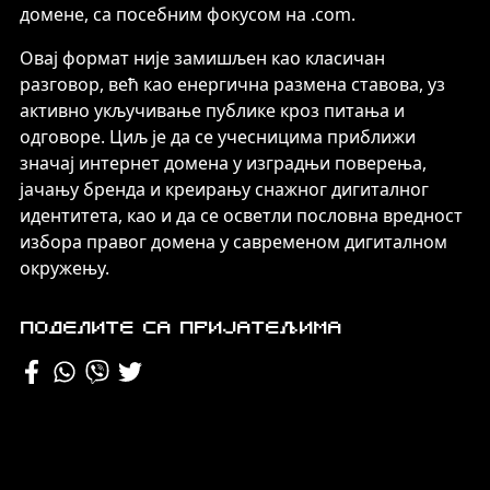
домене, са посебним фокусом на .com.
Овај формат није замишљен као класичан
разговор, већ као енергична размена ставова, уз
активно укључивање публике кроз питања и
одговоре. Циљ је да се учесницима приближи
значај интернет домена у изградњи поверења,
јачању бренда и креирању снажног дигиталног
идентитета, као и да се осветли пословна вредност
избора правог домена у савременом дигиталном
окружењу.
Поделите са пријатељима