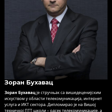
Зоран Бухавац
Зоран Бухавац
је стручњак са вишедеценијским
искуством у области телекомуникација, интернет
услуга и ИКТ сектора. Дипломирао је на Вишој
техничкој ПТТ школи – одсек телекомуникације, а