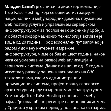
Младен Савић
је оснивач и директор компаније
True-False Hosting, која се бави регистрацијом
националних и међународних домена, пружањем
web hosting услуга и управљањем серверском
инфраструктуром за пословне кориснике у Србији.
У области информационих технологија активан је
више од 20 година. Професионални пут започео је
радом у домену интернет и мрежне
инфраструктуре, чиме се бавио шест година, након
чега се усмерава на развој web апликација и
серверских система. Данас има више од 15 година
искуства у развоју решења заснованих на
PHP
технологијама, као и у администрацији
продукционих система, пројектовању серверске
архитектуре и раду са мрежном инфраструктуром.
Компанија True-False Hosting сврстава се међу
најмлађе овлашћене регистре националних домена
у Србији, а у кратком периоду пословања остварила