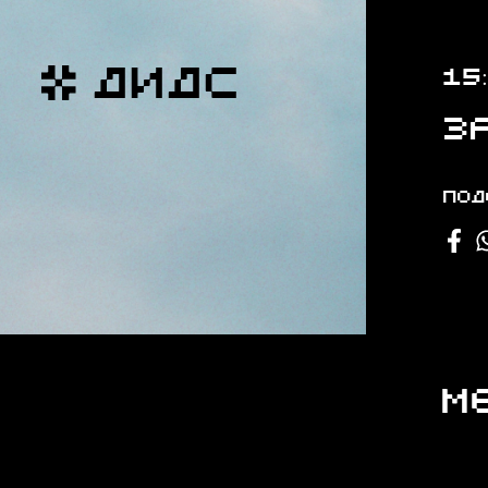
ДИДС
15
З
Под
М