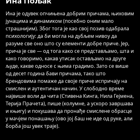
Ина Пољак
Ина је одувек опчињена добрим причама, њиховим
јунацима и динамиком (посебно оним мало
страшнијим). Због тога је као свој позив одабрала
психологију: да би могла на дубљем нивоу да
разуме све оно што су елементи добре приче. Јер,
прича је све — од тога како се представљамо, шта и
како говоримо, какав утисак остављамо на друге
људе, какве односе с њима градимо. Зато се више
од десет година бави причама, тако што
брендовима помаже да своје приче испричају на
смислен и аутентичан начин. У слободно време
највише воли да чита (Стивена Кинга, Нила Гејмена,
Терија Прачета), пише (колумне, а ускоро завршава
и књигу) и покушава да пронађе смислене обрасце
у мачјем понашању (ово јој баш не иде од руке, али
борба још увек траје).