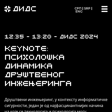
ДИДС
СРП
SRP
ENG
12:35 - 13:20 - ДИДС 2024
Keynote:
Психолошка
динамика
друштвеног
инжењеринга
Друштвени инжењеринг, у контексту информатичке
сигурности, један је од најфасцинантнијих начина
на које се технологија и психологија могу