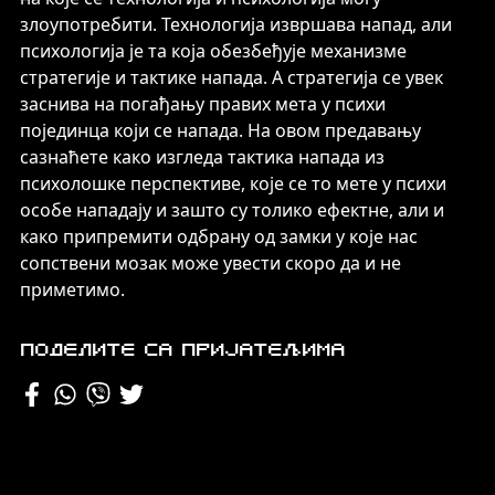
злоупотребити. Технологија извршава напад, али
психологија је та која обезбеђује механизме
стратегије и тактике напада. А стратегија се увек
заснива на погађању правих мета у психи
појединца који се напада. На овом предавању
сазнаћете како изгледа тактика напада из
психолошке перспективе, које се то мете у психи
особе нападају и зашто су толико ефектне, али и
како припремити одбрану од замки у које нас
сопствени мозак може увести скоро да и не
приметимо.
Поделите са пријатељима