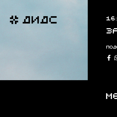
ДИДС
16
З
Под
М