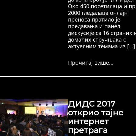
Око 450 посетилаца и пр
2000 гледалаца онлајн
преноса пратило је
предавања и панел
дискусије са 16 страних 
домаћих стручњака о
актуелним темама из […]
Прочитај више...
ДИДС 2017
открио тајне
интернет
претрага