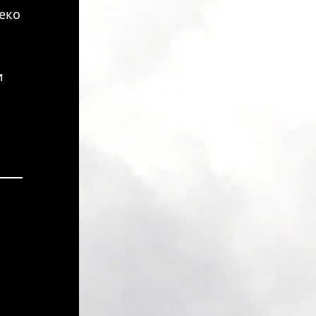
еко
и