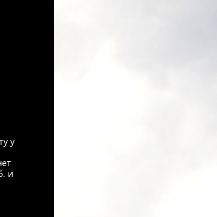
ту у
нет
6. и