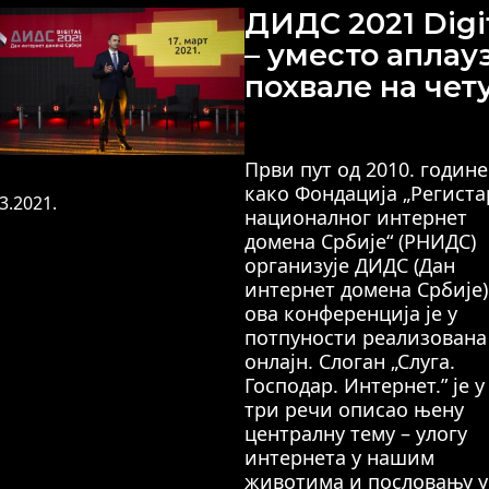
ДИДС 2021 Digi
– уместо аплауз
похвале на чет
Први пут од 2010. године
како Фондација „Регистa
3.2021.
националног интернет
домена Србије“ (РНИДС)
организује ДИДС (Дан
интернет домена Србије)
ова конференција је у
потпуности реализована
онлајн. Слоган „Слуга.
Господар. Интернет.” је у
три речи описао њену
централну тему – улогу
интернета у нашим
животима и пословању у