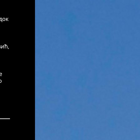
док
ић,
е
о