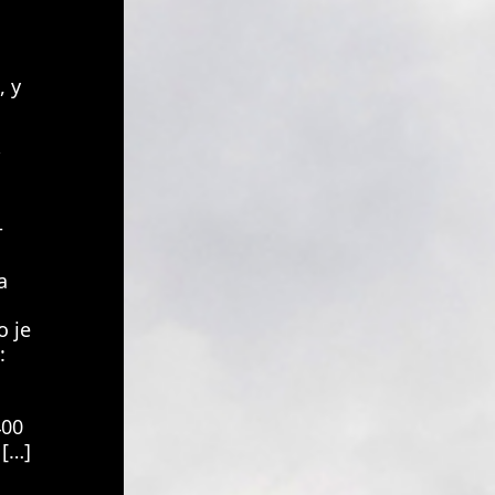
 у
т
а
 је
:
400
 […]