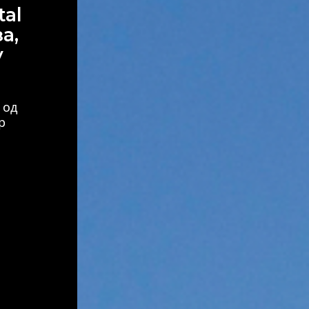
tal
а,
у
 од
р