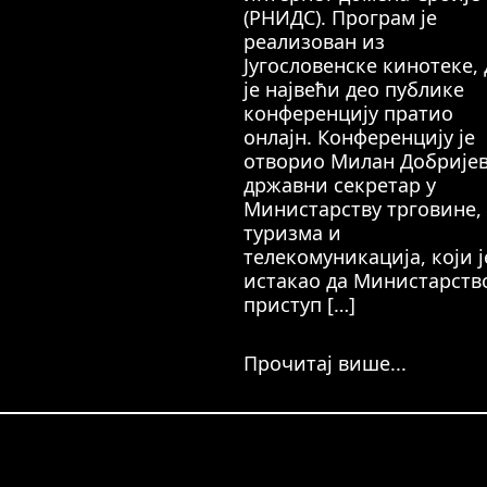
(РНИДС). Програм је
реализован из
Југословенске кинотеке, 
је највећи део публике
конференцију пратио
онлајн. Конференцију је
отворио Милан Добријев
државни секретар у
Министарству трговине,
туризма и
телекомуникација, који ј
истакао да Министарств
приступ […]
Прочитај више...