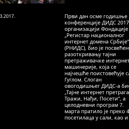
Први дан осме годишње
3.2017.
конференције ДИДС 2017,
организацији Фондације
„Регистар националног
интернет домена Србије“
(РНИДС), био је посвећен
разоткривању тајни
претраживачке интерне
машинерије, која се
најчешће поистовећује с
Гуглом. Слоган
овогодишњег ДИДС-а био
„Тајне интернет претрага
Тражи, Нађи, Посети“, а
целодневни програм 7.
марта пратило је преко 
посетилаца у сали, као и