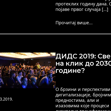
протеклих годину дана. 
појаве првог случаја […]
Прочитај више...
ДИДС 2019: Све
на клик до 2030
године?
О брзини и перспективи
дигитализације, бројним
3.2019.
предностима, али и
изазовима које процеси