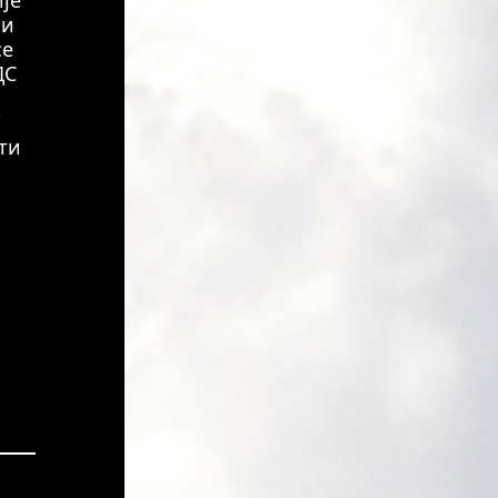
је
 и
се
ДС
ети