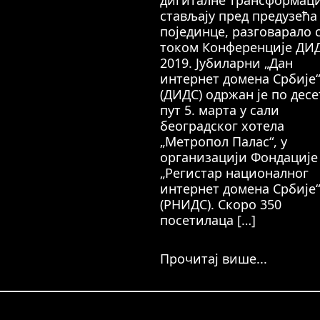
дигиталне трансформаци
стављају пред предузећа
појединце, разговарало 
током Конференције ДИ
2019. Јубиларни „Дан
интернет домена Србије“
(ДИДС) одржан је по дес
пут 5. марта у сали
београдског хотела
„Метропол Палас“, у
организацији Фондације
„Регистар националног
интернет домена Србије“
(РНИДС). Скоро 350
посетилаца […]
Прочитај више...