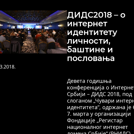
ДИДС2018 – о
интернет
идентитету
личности,
баштине и
пословања
3.2018.
Девета годишња
конференција о Интерне
Србији – ДИДС 2018, под
слоганом „Чувари интер
идентитета“, одржана је 
7. марта у организацији
Фондације „Регистар
националног интернет
домена Србије“ (РНИДС).