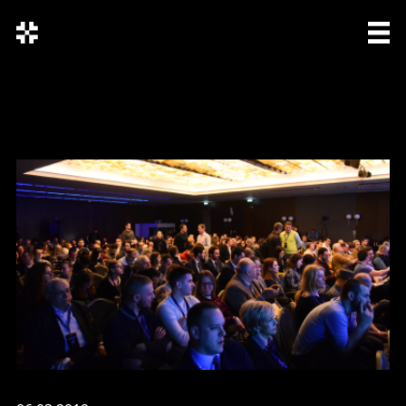
СРП
SRP
ENG