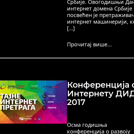
Србије. Овогодишњи Да
интернет домена Србије
посвећен је претраживач
интернет машинерији, к
[…]
Прочитај више...
Конференција 
Интернету ДИ
2017
Осма годишња
конференција о развоју