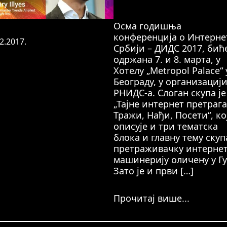
Осма годишња
конференција о Интерне
2.2017.
Србији – ДИДС 2017, бић
одржана 7. и 8. марта, у
Хотелу „Metropol Palace“ 
Београду, у организациј
РНИДС-а. Слоган скупа је
„Тајне интернет претрага
Тражи, Нађи, Посети“, ко
описује и три тематска
блока и главну тему скуп
претраживачку интерне
машинерију оличену у Гу
Зато је и први […]
Прочитај више...