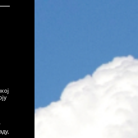
кој
оју
у
аду,