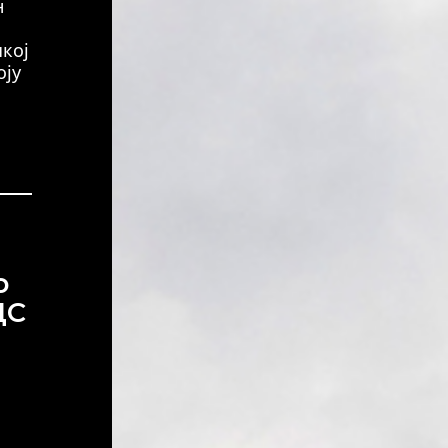
н
кој
оју
о
ДС