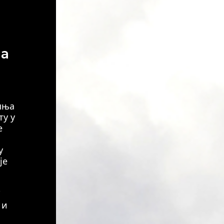
ла
шња
ту у
е
у
је
 и