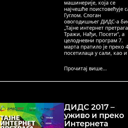
машинерије, која се
најчешће поистовећује с
Гуглом. Слоган
овогодишњег ДИДС-а био
„Тајне интернет претрага
Тражи, Нађи, Посети“, а
целодневни програм 7.
марта пратило је преко 
посетилаца у сали, као и
Прочитај више...
ДИДС 2017 –
уживо и преко
Интернета