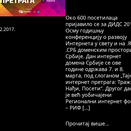
Око 600 посетилаца
пријавило се за ДИДС 20
2.2017.
Осму годишњу
конференцију о развоју
Интернета у свету и на .
.СРБ доменским простор
Србије. Дан интернет
домена Србије се ове
године одржава 7. и 8.
марта, под слоганом „Тај
интернет претрага: Траж
Нађи, Посети“. Другог да
је већ уобичајени
Регионални интернет ф
– РИФ […]
Прочитај више...