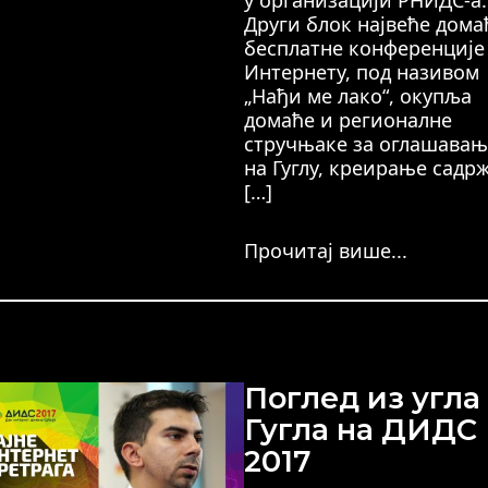
у организацији РНИДС-а.
Други блок највеће дома
бесплатне конференције
Интернету, под називом
„Нађи ме лако“, окупља
домаће и регионалне
стручњаке за оглашавањ
на Гуглу, креирање садрж
[…]
Прочитај више...
Поглед из угла
Гугла на ДИДС
2017