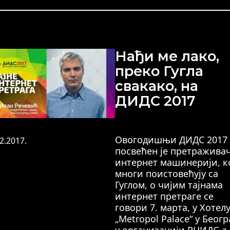
Нађи ме лако,
преко Гугла
свакако, на
ДИДС 2017
Овогодишњи ДИДС 2017
2.2017.
посвећен је претраживач
интернет машинерији, к
многи поистовећују са
Гуглом, о чијим тајнама
интернет претраге се
говори 7. марта, у Хотел
„Metropol Palace“ у Беогр