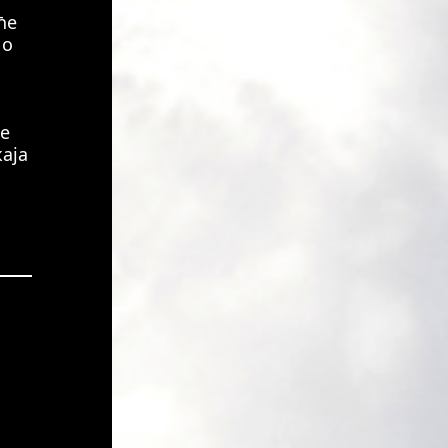
ће
 о
е
аја