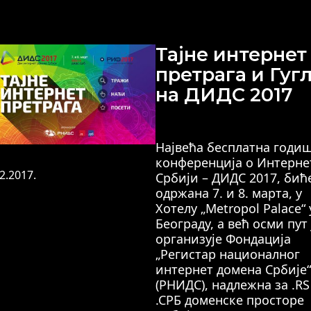
Тајне интернет
претрага и Гуг
на ДИДС 2017
Највећа бесплатна годи
конференција о Интерне
2.2017.
Србији – ДИДС 2017, бић
одржана 7. и 8. марта, у
Хотелу „Metropol Palace“ 
Београду, а већ осми пут 
организује Фондација
„Регистар националног
интернет домена Србије“
(РНИДС), надлежна за .RS
.СРБ доменске просторе