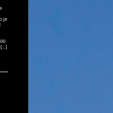
а
 је
:
400
 […]