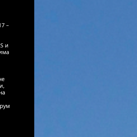
17 –
RS и
има
не
и,
на
орум