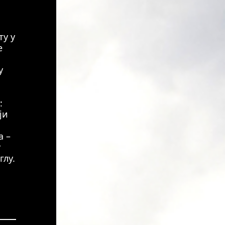
ту у
е
у
и
:
ји
а –
т
глу.