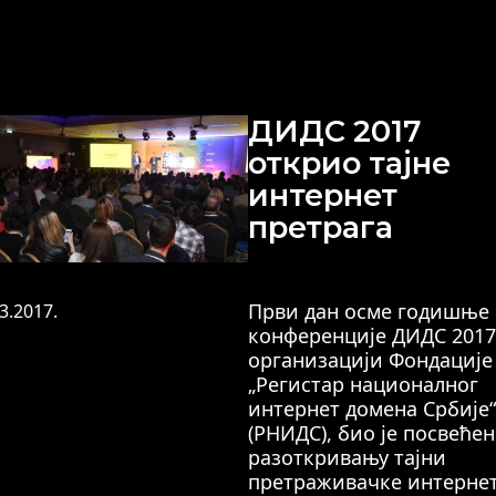
ДИДС 2017
открио тајне
интернет
претрага
Први дан осме годишње
3.2017.
конференције ДИДС 2017,
организацији Фондације
„Регистар националног
интернет домена Србије“
(РНИДС), био је посвећен
разоткривању тајни
претраживачке интерне